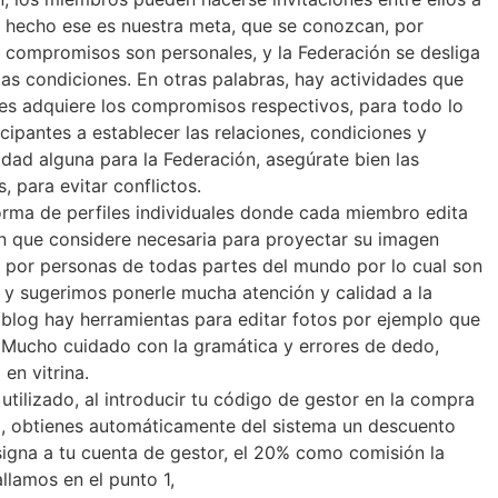
e hecho ese es nuestra meta, que se conozcan, por
 compromisos son personales, y la Federación se desliga
tas condiciones. En otras palabras, hay actividades que
les adquiere los compromisos respectivos, para todo lo
cipantes a establecer las relaciones, condiciones y
dad alguna para la Federación, asegúrate bien las
 para evitar conflictos.
aforma de perfiles individuales donde cada miembro edita
ón que considere necesaria para proyectar su imagen
ado por personas de todas partes del mundo por lo cual son
 y sugerimos ponerle mucha atención y calidad a la
 blog hay herramientas para editar fotos por ejemplo que
o. Mucho cuidado con la gramática y errores de dedo,
en vitrina.
utilizado, al introducir tu código de gestor en la compra
o, obtienes automáticamente del sistema un descuento
AFILIACIÓN
signa a tu cuenta de gestor, el 20% como comisión la
FACILITADOR
SUSCRIPCIÓN
llamos en el punto 1,
MEMBRESÍA