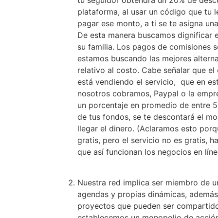
tu seguidor obtendrá un 20% de descu
plataforma, al usar un código que tu 
pagar ese monto, a ti se te asigna u
De esta manera buscamos dignificar el
su familia. Los pagos de comisiones 
estamos buscando las mejores alternat
relativo al costo. Cabe señalar que e
está vendiendo el servicio, que en es
nosotros cobramos, Paypal o la empre
un porcentaje en promedio de entre 
de tus fondos, se te descontará el m
llegar el dinero. (Aclaramos esto por
gratis, pero el servicio no es gratis
que así funcionan los negocios en líne
Nuestra red implica ser miembro de un
agendas y propias dinámicas, además d
proyectos que pueden ser compartido
establecemos un monopolio de acción,