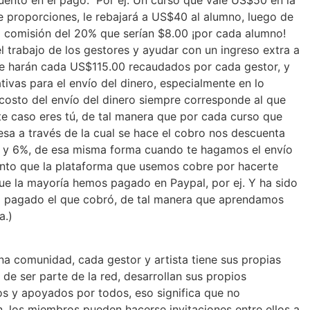
ento en el pago. Por ej. Un curso que vale US$50 en la
le proporciones, le rebajará a US$40 al alumno, luego de
na comisión del 20% que serían $8.00 ¡por cada alumno!
 trabajo de los gestores y ayudar con un ingreso extra a
se harán cada US$115.00 recaudados por cada gestor, y
ivas para el envío del dinero, especialmente en lo
l costo del envío del dinero siempre corresponde al que
te caso eres tú, de tal manera que por cada curso que
sa a través de la cual se hace el cobro nos descuenta
5 y 6%, de esa misma forma cuando te hagamos el envío
onto que la plataforma que usemos cobre por hacerte
que la mayoría hemos pagado en Paypal, por ej. Y ha sido
, ha pagado el que cobró, de tal manera que aprendamos
a.)
a comunidad, cada gestor y artista tiene sus propias
e ser parte de la red, desarrollan sus propios
s y apoyados por todos, eso significa que no
 los miembros pueden hacerse invitaciones entre ellos a