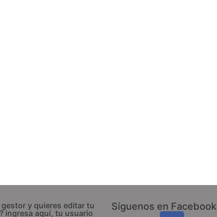
 gestor y quieres editar tu
Síguenos en Facebook
l? ingresa aquí, tu usuario