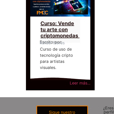
Curso: Vende
tu arte con
criptomonedas
Escrito por:
Rafael Flores
Curso de uso de
tecnología cripto
para artistas
visuales.
Leer más...
¿Eres
perfi
Sigue nuestro