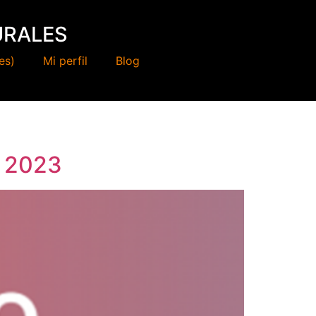
URALES
es)
Mi perfil
Blog
o 2023