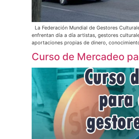
La Federación Mundial de Gestores Culturale
enfrentan día a día artistas, gestores cultur
aportaciones propias de dinero, conocimiento
Curso de Mercadeo para