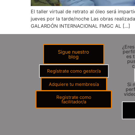
El taller virtual de retrato al óleo será imp
jueves por la tarde/noche Las obras realizada
GALARDÓN INTERNACIONAL FMGC AL […]
¿Eres
perfi
Sigue nuestro
es t
blog
pus
c
Regístrate como gestor/a
Adquiere tu membresía
Si 
perf
vide
Registrate como
facilitador/a