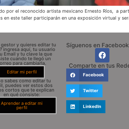
artido por el reconocido artista mexicano Ernesto Ríos, a pa
s en este taller participarán en una exposición virtual y s
 gestor y quieres editar tu
Síguenos en Facebook
l? ingresa aquí, tu usuario
u Email y tu clave la que
iste cuando te llegó un
orreo para cambiarla.
Comparte en tus Red
Editar mi perfil
Facebook
no sabes como editar tu
il, puedes ver estos dos
os cortos que te explican
Twitter
en qué consiste:
Aprender a editar mi
LinkedIn
perfil